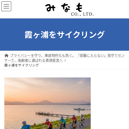
コ
ナ
ン
ビ
テ
ゲ
ン
ー
ツ
シ
へ
ョ
霞ヶ浦をサイクリング
ス
ン
キ
に
ッ
移
プ
動
プライバシーを守り、事故物件化も防ぐ。 「部屋に入らない」見守りセン
サーで、高齢者に選ばれる賃貸経営へ
霞ヶ浦をサイクリング